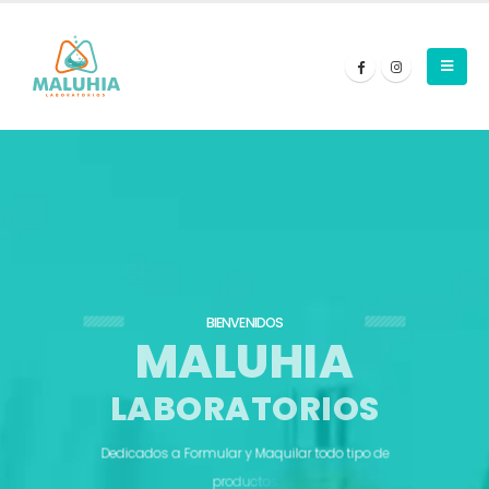
BIENVENIDOS
M
A
L
U
H
I
A
L
A
B
O
R
A
T
O
R
I
O
S
D
e
d
i
c
a
d
o
s
a
F
o
r
m
u
l
a
r
y
M
a
q
u
i
l
a
r
t
o
d
o
t
i
p
o
d
e
p
r
o
d
u
c
t
o
s