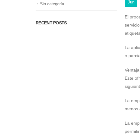
Jun
Sin categoría
El proc
RECENT POSTS
servici
etiquet
La apli
o parci
Ventaja
Este of
siguien
La empr
menos e
La empr
permitir