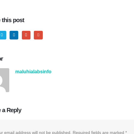
 this post
or
maluhialabsinfo
 a Reply
r email address will not be published.
Required fields are marked
*