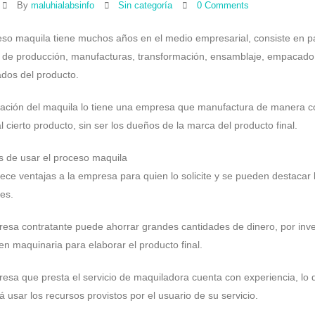
By
maluhialabsinfo
Sin categoría
0 Comments
eso maquila tiene muchos años en el medio empresarial, consiste en p
o de producción, manufacturas, transformación, ensamblaje, empacado
ados del producto.
cación del maquila lo tiene una empresa que manufactura de manera 
al cierto producto, sin ser los dueños de la marca del producto final.
s de usar el proceso maquila
rece ventajas a la empresa para quien lo solicite y se pueden destacar 
tes.
esa contratante puede ahorrar grandes cantidades de dinero, por inver
n maquinaria para elaborar el producto final.
esa que presta el servicio de maquiladora cuenta con experiencia, lo 
á usar los recursos provistos por el usuario de su servicio.