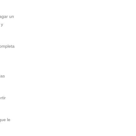
agar un
 y
completa
las
tir
que le