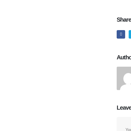
Share
Auth
Leave
You